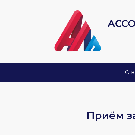
АСС
О н
Приём за