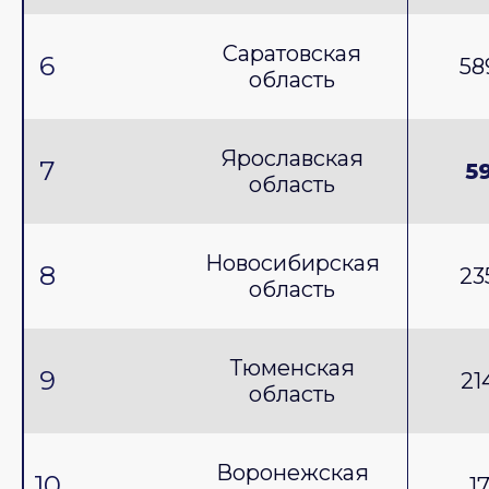
Саратовская
6
58
область
Ярославская
7
5
область
Новосибирская
8
23
область
Тюменская
9
21
область
Воронежская
10
1