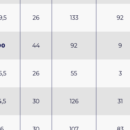
9,5
26
133
92
90
44
92
9
5,5
26
55
3
4,5
30
126
31
76
30
107
83