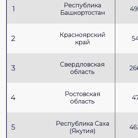
Республика
1
49
Башкортостан
Красноярский
2
5
край
Свердловская
3
26
область
Ростовская
4
4
область
Республика Саха
5
46
(Якутия)