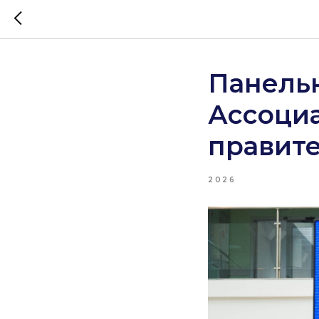
Панельн
Ассоци
правит
2026