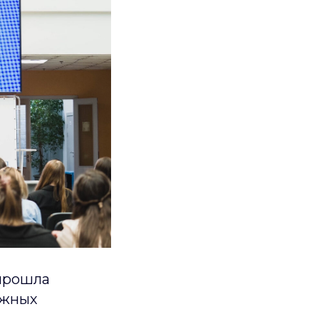
 прошла
ёжных