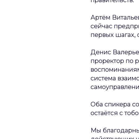
правительств.
Артём Виталье
сейчас предпр
первых шагах, 
Денис Валерье
проректор по р
воспоминаниями
система взаим
самоуправление
Оба спикера с
остаётся с тоб
Мы благодарны