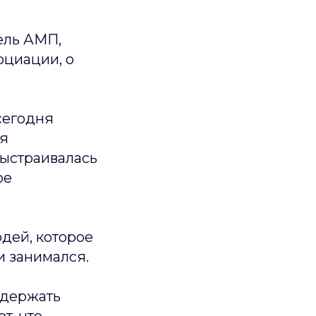
ель АМП,
оциации, о
сегодня
ся
выстраивалась
ое
дей, которое
ни занимался.
ддержать