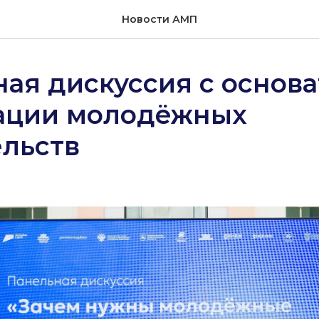
Новости АМП
ая дискуссия с основ
ации молодёжных
ельств