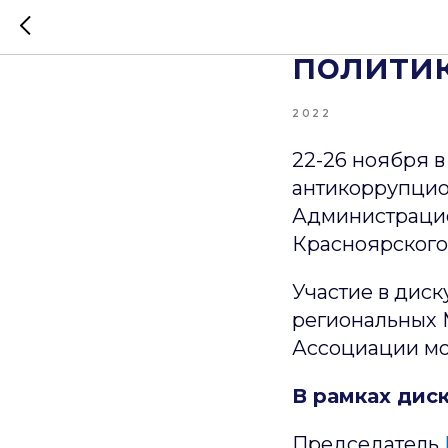
Новый 
полити
2022
22-26 ноября 
антикоррупцио
Администрацие
Красноярского
Участие в дис
региональных 
Ассоциации мо
В рамках дис
Председатель