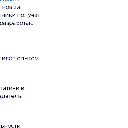
о новый
тники получат
 разработают
ился опытом
литики в
едатель
льности