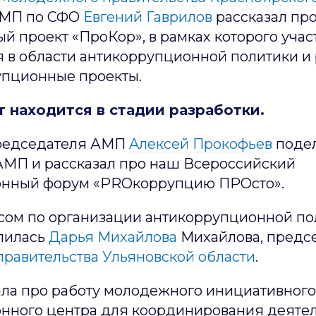
АМП по СФО
Евгений Гаврилов
рассказал пр
й проект «ПроКор», в рамках которого учас
я в области антикоррупционной политики и
упционные проекты.
т находится в стадии разработки.
председателя АМП
Aлексей Прокофьев
подел
АМП и рассказал про наш Всероссийский
онный форум «PROкоррупцию ПРОсто».
ом по организации антикоррупционной по
лилась
Дарья Михайлова
Михайлова, предс
равительства Ульяновской области
.
ала про работу молодежного инициативного
нного центра для координирования деяте