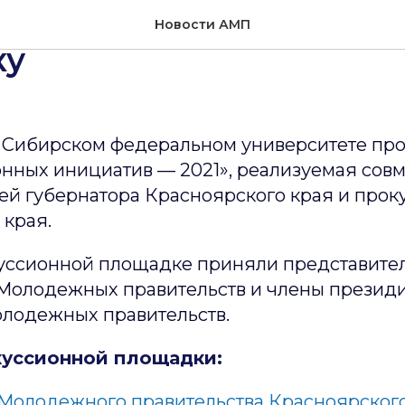
взгляд на антикорруп
Новости АМП
ку
в Сибирском федеральном университете пр
нных инициатив — 2021», реализуемая совм
й губернатора Красноярского края и прок
 края.
куссионной площадке приняли представите
Молодежных правительств и члены презид
лодежных правительств.
куссионной площадки:
Молодежного правительства Красноярског