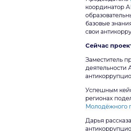
координатор 
образовательны
базовые знани
свои антикорр
Сейчас проек
Заместитель 
деятельности 
антикоррупци
Успешным кейс
регионах поде
Молодёжного п
Дарья рассказ
антикоррупцио