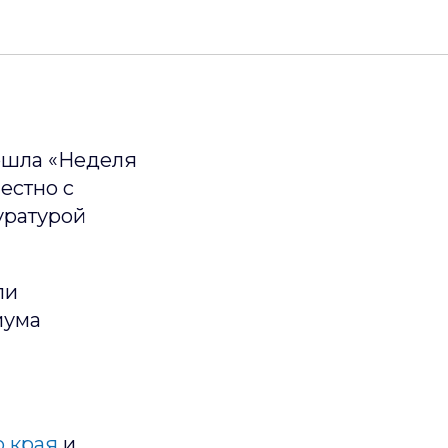
ционную
ошла «Неделя
естно с
уратурой
ли
иума
о края
и